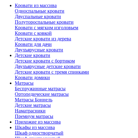
Кровати из массива
Односпальные кровати
Двуспальные кровати
Полутороспальные кровати
Кровати с мягким изголовьем
Кровати с ковкой
Детские кровати из дерева
Кровати для дачи
Двухъярусные кровати
Детские кровати
Детские кровати с бортиком
Двухъярусные детские кровати
Детские кровати с тремя спинками
Кровати домики
Матрасы
Беспружинные матрасы
Ортопедические матрасы
Матрасы Боннель
Детские матрасы
Наматрасники
Премиум матрасы
Прихожие из массива
Шкафы из массива
Шкаф одностворчатый