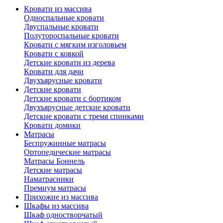
Кровати из массива
Односпальные кровати
Двуспальные кровати
Полутороспальные кровати
Кровати с мягким изголовьем
Кровати с ковкой
Детские кровати из дерева
Кровати для дачи
Двухъярусные кровати
Детские кровати
Детские кровати с бортиком
Двухъярусные детские кровати
Детские кровати с тремя спинками
Кровати домики
Матрасы
Беспружинные матрасы
Ортопедические матрасы
Матрасы Боннель
Детские матрасы
Наматрасники
Премиум матрасы
Прихожие из массива
Шкафы из массива
Шкаф одностворчатый