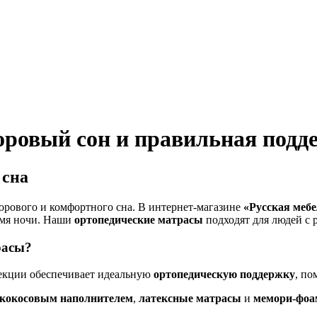
оровый сон и правильная подд
 сна
дорового и комфортного сна. В интернет-магазине
«Русская мебе
емя ночи. Наши
ортопедические матрасы
подходят для людей с 
расы
?
лекции обеспечивает идеальную
ортопедическую поддержку
, по
 кокосовым наполнителем
,
латексные матрасы
и
мемори-фоа