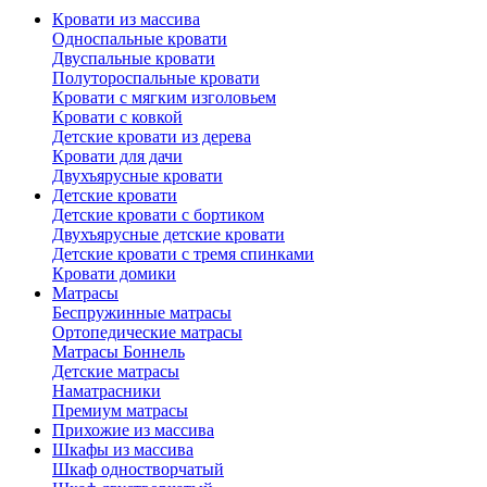
Кровати из массива
Односпальные кровати
Двуспальные кровати
Полутороспальные кровати
Кровати с мягким изголовьем
Кровати с ковкой
Детские кровати из дерева
Кровати для дачи
Двухъярусные кровати
Детские кровати
Детские кровати с бортиком
Двухъярусные детские кровати
Детские кровати с тремя спинками
Кровати домики
Матрасы
Беспружинные матрасы
Ортопедические матрасы
Матрасы Боннель
Детские матрасы
Наматрасники
Премиум матрасы
Прихожие из массива
Шкафы из массива
Шкаф одностворчатый