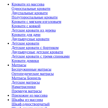
Кровати из массива
Односпальные кровати
Двуспальные кровати
Полутороспальные кровати
Кровати с мягким изголовьем
Кровати с ковкой
Детские кровати из дерева
Кровати для дачи
Двухъярусные кровати
Детские кровати
Детские кровати с бортиком
Двухъярусные детские кровати
Детские кровати с тремя спинками
Кровати домики
Матрасы
Беспружинные матрасы
Ортопедические матрасы
Матрасы Боннель
Детские матрасы
Наматрасники
Премиум матрасы
Прихожие из массива
Шкафы из массива
Шкаф одностворчатый