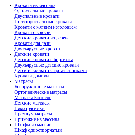
Кровати из массива
Односпальные кровати
Двуспальные кровати
Полутороспальные кровати
Кровати с мягким изголовьем
Кровати с ковкой
Детские кровати из дерева
Кровати для дачи
Двухъярусные кровати
Детские кровати
Детские кровати с бортиком
Двухъярусные детские кровати
Детские кровати с тремя спинками
Кровати домики
Матрасы
Беспружинные матрасы
Ортопедические матрасы
Матрасы Боннель
Детские матрасы
Наматрасники
Премиум матрасы
Прихожие из массива
Шкафы из массива
Шкаф одностворчатый