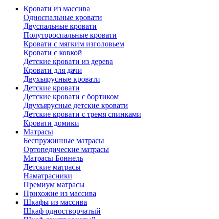
Кровати из массива
Односпальные кровати
Двуспальные кровати
Полутороспальные кровати
Кровати с мягким изголовьем
Кровати с ковкой
Детские кровати из дерева
Кровати для дачи
Двухъярусные кровати
Детские кровати
Детские кровати с бортиком
Двухъярусные детские кровати
Детские кровати с тремя спинками
Кровати домики
Матрасы
Беспружинные матрасы
Ортопедические матрасы
Матрасы Боннель
Детские матрасы
Наматрасники
Премиум матрасы
Прихожие из массива
Шкафы из массива
Шкаф одностворчатый